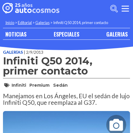
Inicio
>
Editorial
>
Galerias
>
Infiniti Q50 2014, primer contacto
NOTICIAS
ESPECIALES
GALERIAS
GALERÍAS
| 2/9/2013
Infiniti Q50 2014,
primer contacto
Infiniti
Premium
Sedán
Manejamos en Los Ángeles, EU el sedán de lujo
Infiniti Q50, que reemplaza al G37.